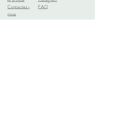
Contactez-
FAQ
nous
info@leschenapans.com
Drummondville
Québec, Canada
Tel:
819-473-1528
INFOLETTRE
S'ABONNER