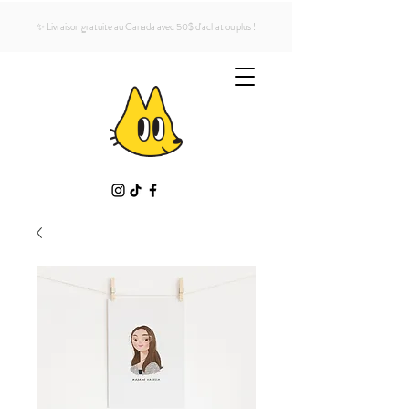
✨ Livraison gratuite au Canada avec 50$ d'achat ou plus !